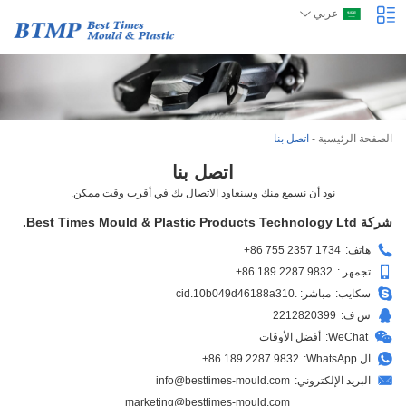
عربي
الصفحة الرئيسية
-
اتصل بنا
اتصل بنا
نود أن نسمع منك وسنعاود الاتصال بك في أقرب وقت ممكن.
شركة Best Times Mould & Plastic Products Technology Ltd.
هاتف:
+86 755 2357 1734
تجمهر.:
+86 189 2287 9832
سكايب:
مباشر: .cid.10b049d46188a310
س ف:
2212820399
WeChat:
أفضل الأوقات
ال WhatsApp:
+86 189 2287 9832
البريد الإلكتروني:
info@besttimes-mould.com
marketing@besttimes-mould.com