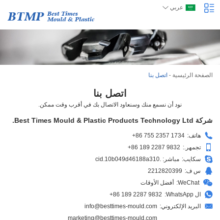
عربي
الصفحة الرئيسية
-
اتصل بنا
اتصل بنا
نود أن نسمع منك وسنعاود الاتصال بك في أقرب وقت ممكن.
شركة Best Times Mould & Plastic Products Technology Ltd.
هاتف:
+86 755 2357 1734
تجمهر.:
+86 189 2287 9832
سكايب:
مباشر: .cid.10b049d46188a310
س ف:
2212820399
WeChat:
أفضل الأوقات
ال WhatsApp:
+86 189 2287 9832
البريد الإلكتروني:
info@besttimes-mould.com
marketing@besttimes-mould.com