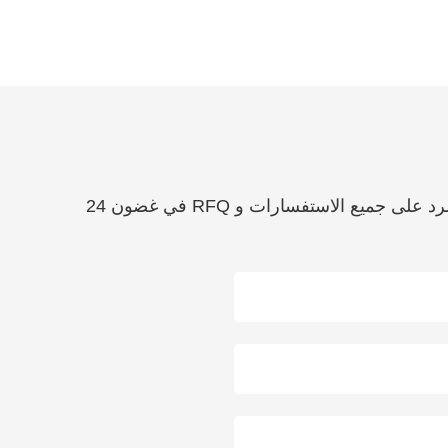
إذا كان لديك أي أسئلة حول الخدمات التي نقدمها ، فما عليك سوى استخدام النموذج أدناه. سنبذل قصارى جهدنا للرد على جميع الاستفسارات و RFQ في غضون 24