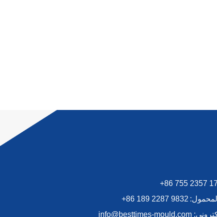
+86 755 2357 1
المحمول:
+86 189 2287 9832
لكتروني:
info@besttimes-mould.com