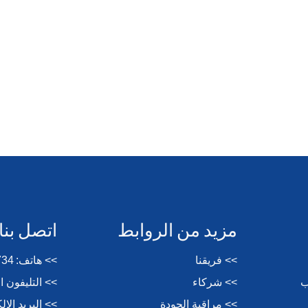
مزيد من الروابط
اتصل بنا
>> فريقنا
>> هاتف:
734
ب
>> شركاء
>> التليفون 
>> مراقبة الجودة
>> البريد الإ