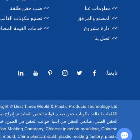
>> معلومات عنا
>> صب حقن طلقة
>> المصنع والمرفق
>> تصنيع مكونات القالب
>> ادارة مشروع
>> خدمات القيمة المضاف
>> اتصل بنا
تابعنا:
Copyright © Best Times Mould & Plastic Products Technology Ltd. كل الحقوق مح
الكلمات الدالة:
مكونات حقن صب
,
قولبة الحقن التقليدية
,
إدراج ص
الحقن الطبي
,
صانعي الحقن في آسيا
,
قوالب الحقن في الصين
,
خد
ection Molding Company
,
Chinese injection moulding
,
Chinese
Chat with Us
on mould
,
China plastic mould
,
plastic molding factory
,
plastic