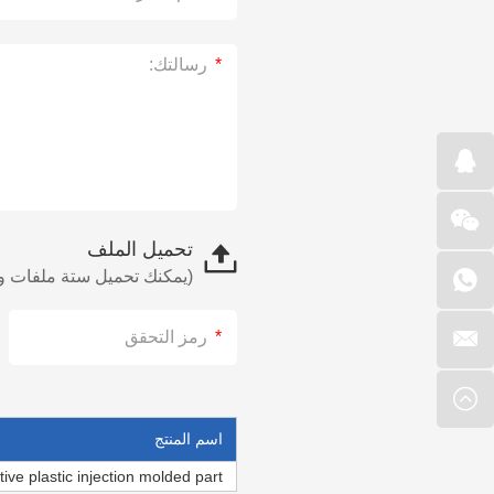
تحميل الملف
(يمكنك تحميل ستة ملفات وهذه الملفات بحد أقصى 10 ميجا. يرجى مراسل
اسم المنتج
ive plastic injection molded part