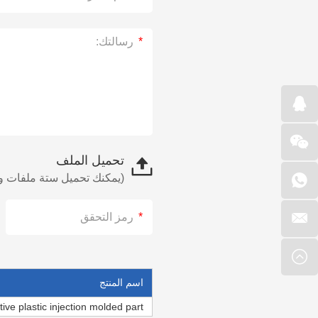
تحميل الملف
(يمكنك تحميل ستة ملفات وهذه الملفات بحد أقصى 10 ميجا. يرجى مراسل
اسم المنتج
ive plastic injection molded part