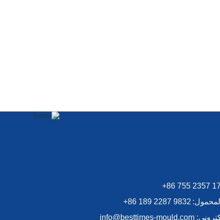
+86 755 2357 1
المحمول:
+86 189 2287 9832
لكتروني:
info@besttimes-mould.com