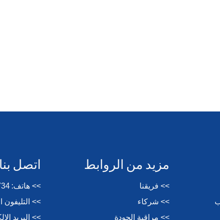
مزيد من الروابط
اتصل بنا
>> فريقنا
>> هاتف:
734
ب
>> شركاء
>> التليفون 
>> مراقبة الجودة
>> البريد الإ