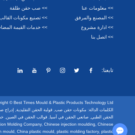
>> معلومات عنا
>> صب حقن طلقة
>> المصنع والمرفق
>> تصنيع مكونات القالب
>> ادارة مشروع
>> خدمات القيمة المضاف
>> اتصل بنا
تابعنا:
Copyright © Best Times Mould & Plastic Products Technology Ltd. كل الحقوق مح
الكلمات الدالة:
مكونات حقن صب
,
قولبة الحقن التقليدية
,
إدراج ص
الحقن الطبي
,
صانعي الحقن في آسيا
,
قوالب الحقن في الصين
,
خد
ection Molding Company
,
Chinese injection moulding
,
Chinese
Chat with Us
on mould
,
China plastic mould
,
plastic molding factory
,
plastic