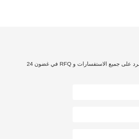
إذا كان لديك أي أسئلة حول الخدمات التي نقدمها ، فما عليك سوى استخدام النموذج أدناه. سنبذل قصارى جهدنا للرد على جميع الاستفسارات و RFQ في غضون 24