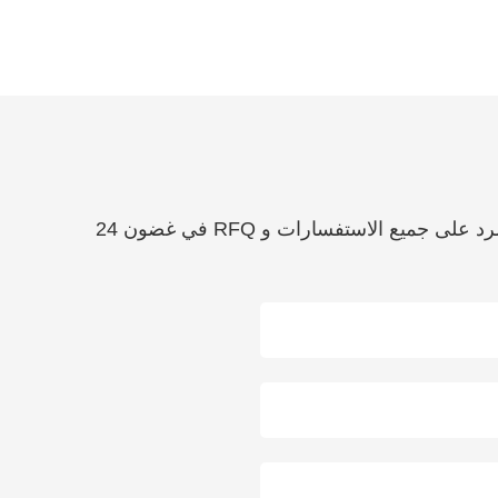
إذا كان لديك أي أسئلة حول الخدمات التي نقدمها ، فما عليك سوى استخدام النموذج أدناه. سنبذل قصارى جهدنا للرد على جميع الاستفسارات و RFQ في غضون 24