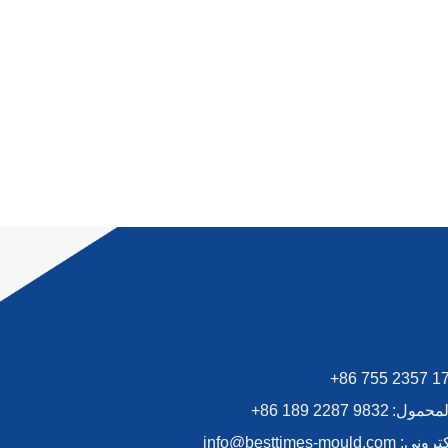
+86 755 2357 1
المحمول:
+86 189 2287 9832
لكتروني:
info@besttimes-mould.com