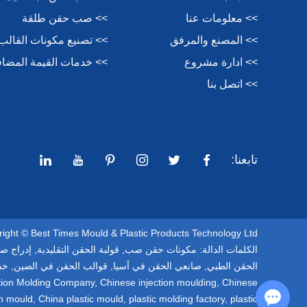
>> معلومات عنا
>> صب حقن طلقة
>> المصنع والمرفق
>> تصنيع مكونات القالب
>> ادارة مشروع
>> خدمات القيمة المضاف
>> اتصل بنا
تابعنا:
Copyright © Best Times Mould & Plastic Products Technology Ltd. كل الحقوق مح
الكلمات الدالة:
مكونات حقن صب
,
قولبة الحقن التقليدية
,
إدراج ص
الحقن الطبي
,
صانعي الحقن في آسيا
,
قوالب الحقن في الصين
,
خد
ection Molding Company
,
Chinese injection moulding
,
Chinese
Chat with Us
on mould
,
China plastic mould
,
plastic molding factory
,
plastic