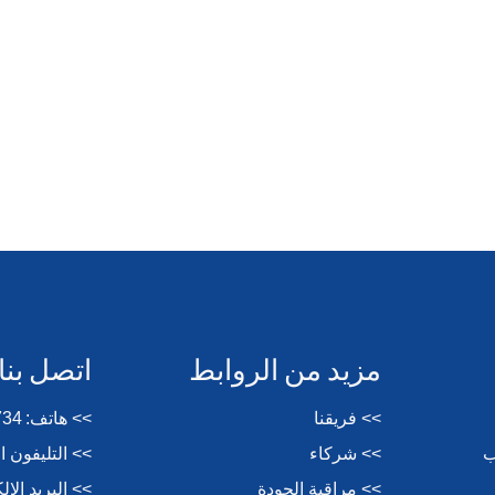
مزيد من الروابط
اتصل بنا
>> فريقنا
>> هاتف:
734
ب
>> شركاء
>> التليفون 
>> مراقبة الجودة
>> البريد الإ