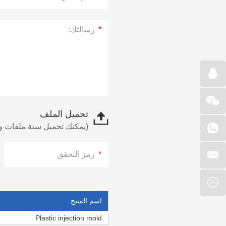
تحميل الملف
(يمكنك تحميل ستة ملفات وهذه الملفات بحد أقصى 10 ميجا. يرجى مراسل
اسم المنتج
Plastic injection mold