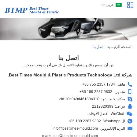
عربي
الصفحة الرئيسية
-
اتصل بنا
اتصل بنا
نود أن نسمع منك وسنعاود الاتصال بك في أقرب وقت ممكن.
شركة Best Times Mould & Plastic Products Technology Ltd.
هاتف:
+86 755 2357 1734
تجمهر.:
+86 189 2287 9832
سكايب:
مباشر: .cid.10b049d46188a310
س ف:
2212820399
WeChat:
أفضل الأوقات
ال WhatsApp:
+86 189 2287 9832
البريد الإلكتروني:
info@besttimes-mould.com
marketing@besttimes-mould.com