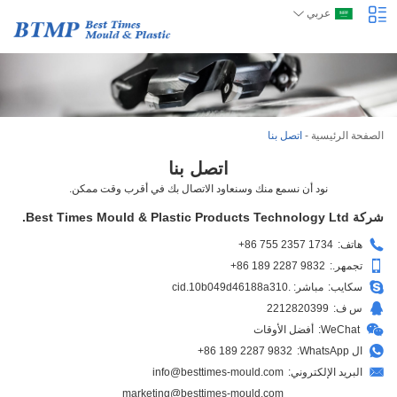
عربي
الصفحة الرئيسية
-
اتصل بنا
اتصل بنا
نود أن نسمع منك وسنعاود الاتصال بك في أقرب وقت ممكن.
شركة Best Times Mould & Plastic Products Technology Ltd.
هاتف:
+86 755 2357 1734
تجمهر.:
+86 189 2287 9832
سكايب:
مباشر: .cid.10b049d46188a310
س ف:
2212820399
WeChat:
أفضل الأوقات
ال WhatsApp:
+86 189 2287 9832
البريد الإلكتروني:
info@besttimes-mould.com
marketing@besttimes-mould.com