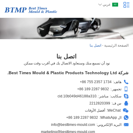
عربي
الصفحة الرئيسية
-
اتصل بنا
اتصل بنا
نود أن نسمع منك وسنعاود الاتصال بك في أقرب وقت ممكن.
شركة Best Times Mould & Plastic Products Technology Ltd.
هاتف:
+86 755 2357 1734
تجمهر.:
+86 189 2287 9832
سكايب:
مباشر: .cid.10b049d46188a310
س ف:
2212820399
WeChat:
أفضل الأوقات
ال WhatsApp:
+86 189 2287 9832
البريد الإلكتروني:
info@besttimes-mould.com
marketing@besttimes-mould.com